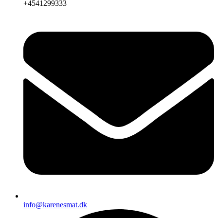
+4541299333
info@karenesmat.dk