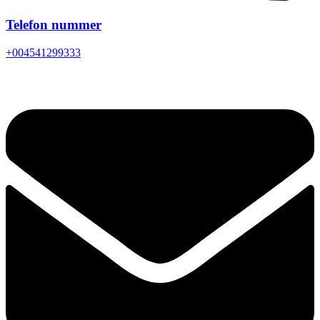
Telefon nummer
+004541299333