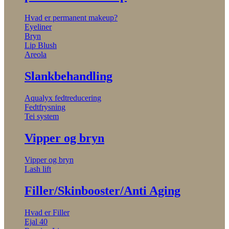
Hvad er permanent makeup?
Eyeliner
Bryn
Lip Blush
Areola
Slankbehandling
Aqualyx fedtreducering
Fedtfrysning
Tei system
Vipper og bryn
Vipper og bryn
Lash lift
Filler/Skinbooster/Anti Aging
Hvad er Filler
Ejal 40