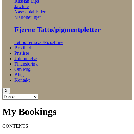
Russian Lips
Jawline
Nasolabial Filler
Marionetlinjer
Fjerne Tatto/pigmentpletter
Tattoo removal/Picoshure
Bestil tid
Prisliste
Uddannelse
Finansiering
Om Mig
Blog
Kontakt
X
My Bookings
CONTENTS