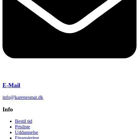
E-Mail
info@karenesmat.dk
Info
Bestil tid
Prisliste
Uddannelse
Finansiering