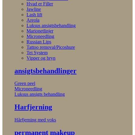
Hvad er Filler
Jawline
Lash lift
Areola
Luksus ansigtsbehandling
Marionetlinjer
Microneedling
Russian Lips
Tattoo removal/Picoshure
Tei System
Vipper og bryn
ansigtsbehandlinger
Green peel
Microneedling
Luksus ansigts behandling
Harfjerning
Hårfjerning med voks
permanent makeup